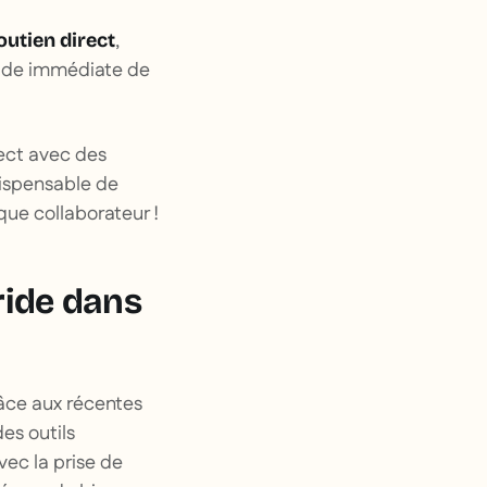
,
utien direct
'aide immédiate de
rect avec des
dispensable de
ue collaborateur !
ride dans
râce aux récentes
es outils
vec la prise de