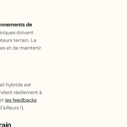
onnements de
ériques doivent
eurs terrain. La
hes et de maintenir
ail hybride est
ondent réellement à
 et
les feedbacks
ailleurs !).
rain