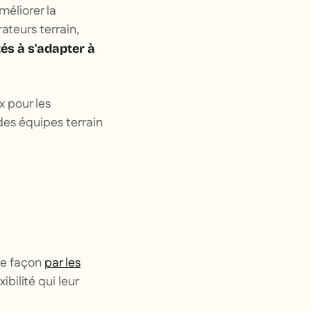
éliorer la
ateurs terrain,
tés à s'adapter à
x pour les
des équipes terrain
ême façon
par les
bilité qui leur