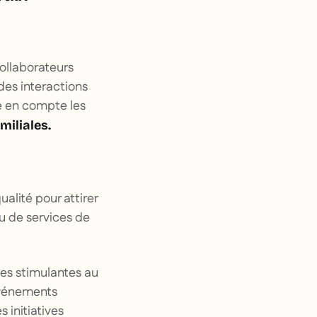
collaborateurs
des interactions
re en compte les
miliales.
alité pour attirer
ou de services de
ces stimulantes au
 événements
 initiatives