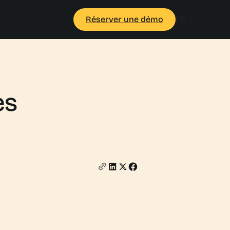
FR
Réserver une démo
es