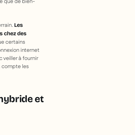
té que de bien-
errain.
Les
es chez des
ue certains
onnexion internet
veiller à fournir
n compte les
hybride et