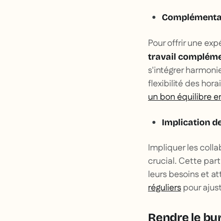
Complémentari
Pour offrir une exp
travail compléme
s'intégrer harmoni
flexibilité des hor
un bon équilibre ent
Implication d
Impliquer les colla
crucial. Cette par
leurs besoins et a
réguliers
pour ajust
Rendre le bur