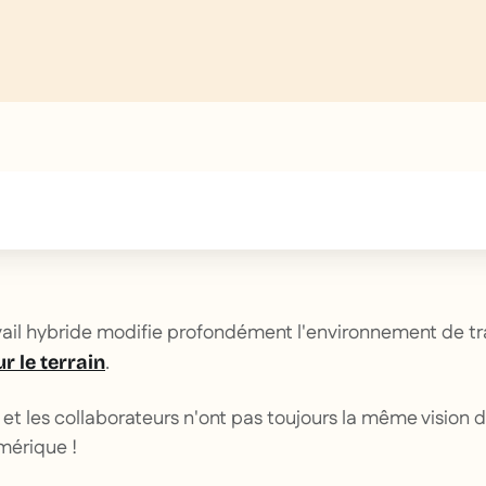
text inside of a div block.
ail hybride modifie profondément l'environnement de tr
.
r le terrain
et les collaborateurs n'ont pas toujours la même vision 
mérique !