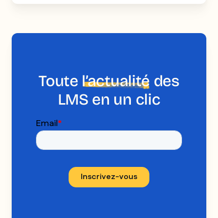
Toute
l’actualité
des
LMS en un clic