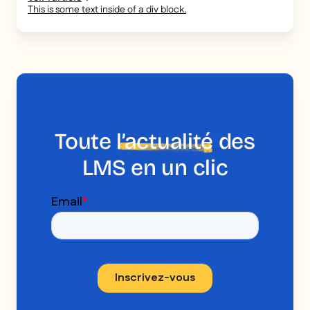
This is some text inside of a div block.
Toute
l’actualité
des
LMS en un clic