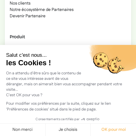
Nos clients
Notre écosystème de Partenaires
Devenir Partenaire
Produit
Toutes les fonctionnalités
Le LMS Beedeez
Notre IA
Coaching
Intégrations
Cas d’usage
Onboarding
Formation forces de vente
Accessibilité
Formation réglementaire obligatoire
Formation aux logiciels