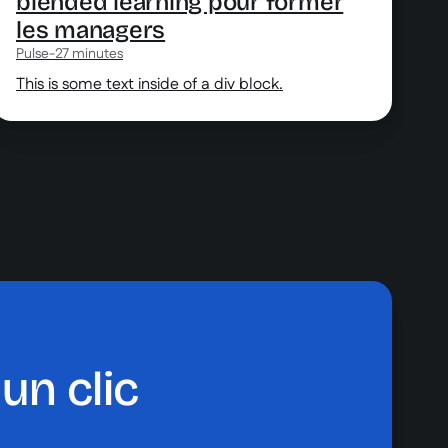
blended learning pour former
les managers
Pulse
-
27 minutes
This is some text inside of a div block.
un clic