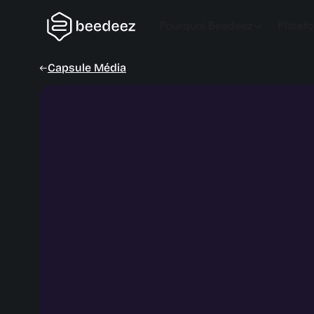
Pourquoi Beedeez
Platef
Capsule Média