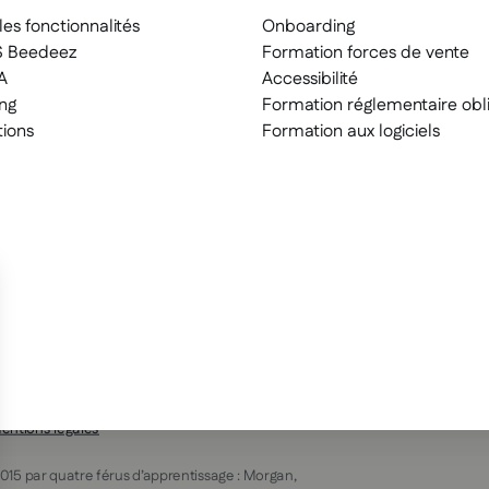
les fonctionnalités
Onboarding
S Beedeez
Formation forces de vente
A
Accessibilité
ng
Formation réglementaire obli
tions
Formation aux logiciels
entions légales
015 par quatre férus d’apprentissage : Morgan,