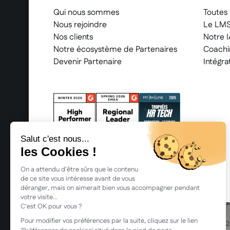
Qui nous sommes
Toutes 
Nous rejoindre
Le LM
Nos clients
Notre I
Notre écosystème de Partenaires
Coachi
Devenir Partenaire
Intégra
2026 Beedeez. Tous droits réservés.
M
Beedeez, c’est une start-up fondée en 2