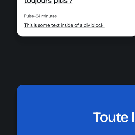
toujours plus ?
Pulse
-
24 minutes
This is some text inside of a div block.
Toute 