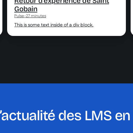
Retour d'expérience de Saint
Gobain
Pulse
-
27 minutes
This is some text inside of a div block.
l’actualité des LMS en 