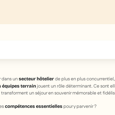
text inside of a div block.
 dans un
de plus en plus concurrentiel
secteur hôtelier
jouent un rôle déterminant. Ce sont el
 équipes terrain
, transforment un séjour en souvenir mémorable et fidélise
les
pour y parvenir ?
compétences essentielles