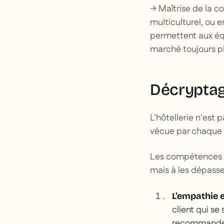
→ Maîtrise de la 
multiculturel, ou e
permettent aux équi
marché toujours pl
Décrypta
L'hôtellerie n'est 
vécue par chaque cl
Les compétences de
mais à les dépass
L’empathie 
client qui se
recommander 