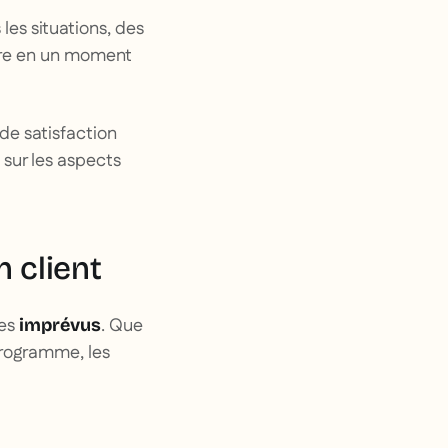
es situations, des
ire en un moment
de satisfaction
 sur les aspects
n client
des
. Que
imprévus
programme, les