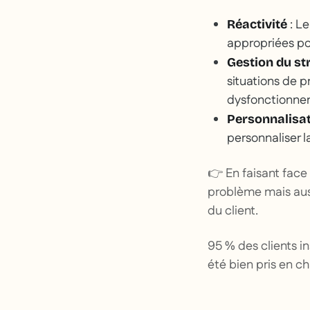
: Le
Réactivité
appropriées po
Gestion du st
situations de p
dysfonctionne
Personnalisat
personnaliser l
👉 En faisant face
problème mais auss
du client.
95 % des clients i
été bien pris en c