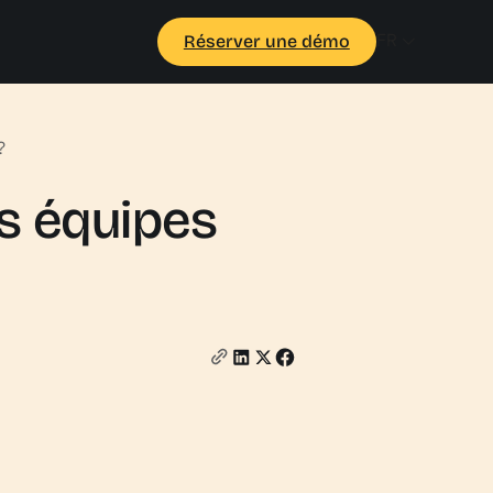
FR
Réserver une démo
?
s équipes