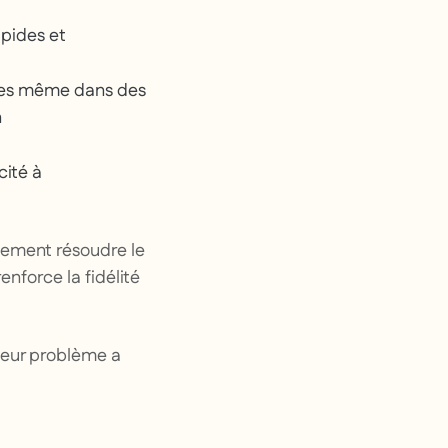
apides et
ives même dans des
n
cité à
ulement résoudre le
nforce la fidélité
 leur problème a