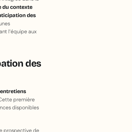
 du contexte
ticipation des
cunes
rant l'équipe aux
pation des
 entretiens
 Cette première
ences disponibles
se prospective de