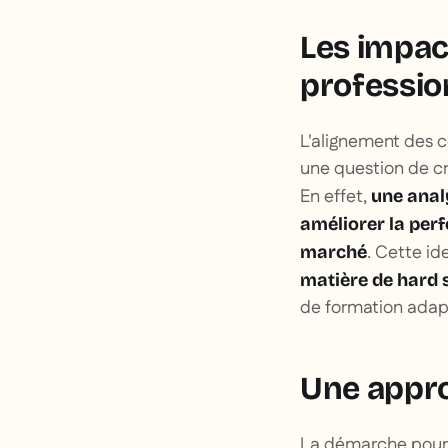
Les impac
professio
L'alignement des c
une question de cro
En effet,
une anal
améliorer la perf
. Cette id
marché
matière de hard sk
de formation adap
Une appr
La démarche pour i