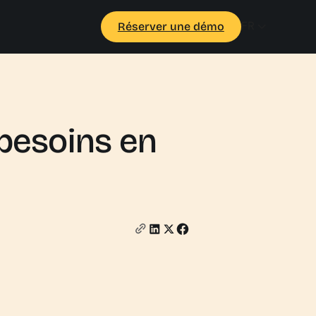
FR
Réserver une démo
 besoins en