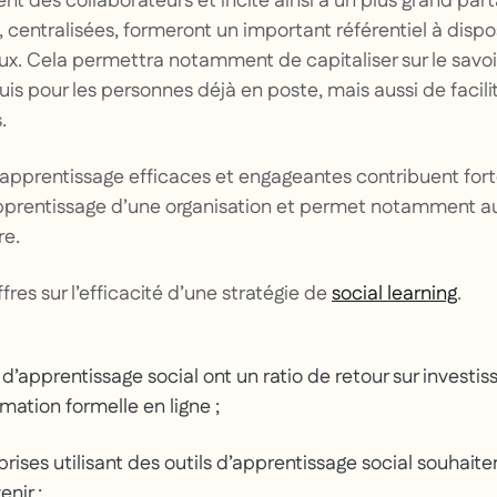
nt des collaborateurs et incite ainsi à un plus grand par
centralisées, formeront un important référentiel à dispos
x. Cela permettra notamment de capitaliser sur le savoir
 pour les personnes déjà en poste, mais aussi de facilite
.
’apprentissage efficaces et engageantes contribuent fo
apprentissage d’une organisation et permet notamment a
re.
fres sur l’efficacité d’une stratégie de
social learning
.
’apprentissage social ont un ratio de retour sur investis
rmation formelle en ligne ;
rises utilisant des outils d’apprentissage social souhait
enir ;