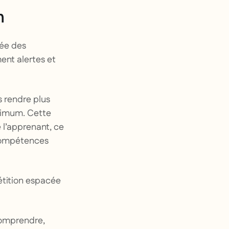
n
tée des
ent alertes et
s rendre plus
ximum. Cette
 l’apprenant, ce
 compétences
pétition espacée
comprendre,