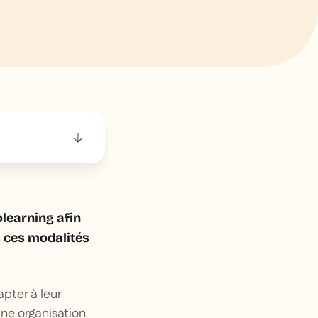
olearning afin
s ces modalités
pter à leur
une organisation