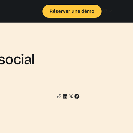
FR
Réserver une démo
social