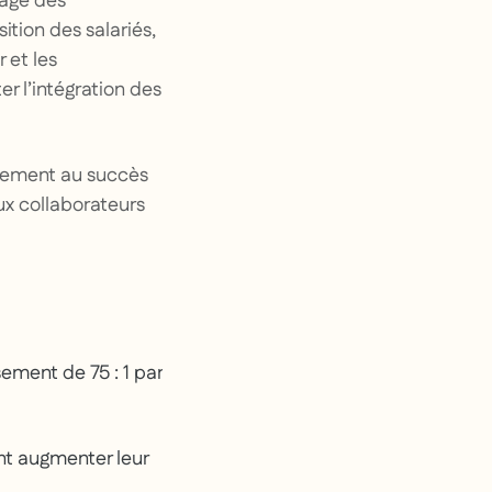
tage des
ition des salariés,
 et les
r l’intégration des
rtement au succès
ux collaborateurs
sement de 75 : 1 par
ent augmenter leur